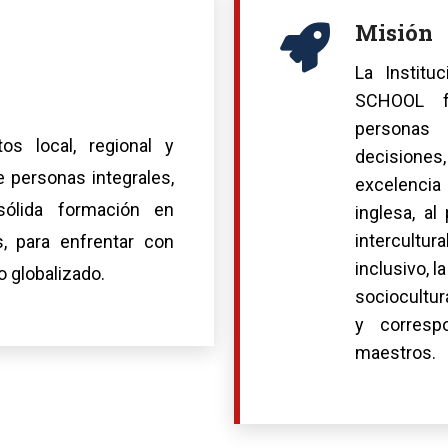
Misión
La Institu
SCHOOL f
personas
tos local, regional y
decisiones
e personas integrales,
excelencia 
́lida formación en
inglesa, al 
intercultu
, para enfrentar con
inclusivo, l
o globalizado.
sociocultur
y corresp
maestros.