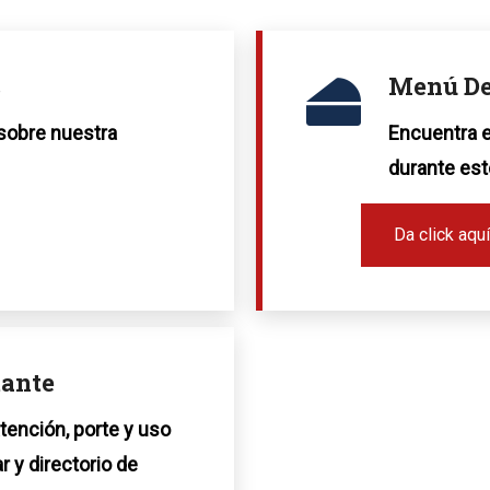
s
Menú De
sobre nuestra
Encuentra e
durante es
Da click aquí
tante
tención, porte y uso
r y directorio de