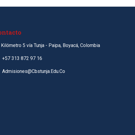
ontacto
Kilómetro 5 vía Tunja - Paipa, Boyacá, Colombia
+57 313 872 97 16
Admisiones@cbstunja.edu.co